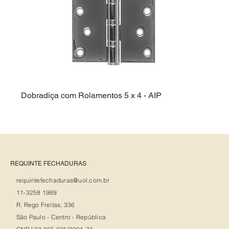
Dobradiça com Rolamentos 5 x 4 - AIP
Dobra
REQUINTE FECHADURAS
requintefechaduras@uol.com.br
11-3258 1989
R. Rego Freitas, 336
São Paulo - Centro - República