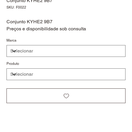
Conjunto KYHE2 9B7
SKU
SKU:
F0022
F0022
Conjunto KYHE2 9B7
Preços e disponibilidade sob consulta
Marca
Produto