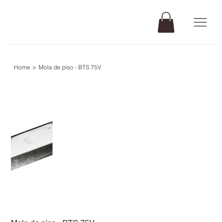
Home
>
Mola de piso - BTS 75V