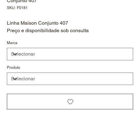
Conjunto 407
SKU
SKU:
F0181
F0181
Linha Maison Conjunto 407
Preço e disponibilidade sob consulta
Marca
Produto