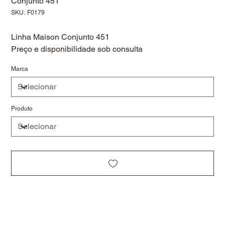
Conjunto 451
SKU
SKU:
F0179
F0179
Linha Maison Conjunto 451
Preço e disponibilidade sob consulta
Marca
Produto