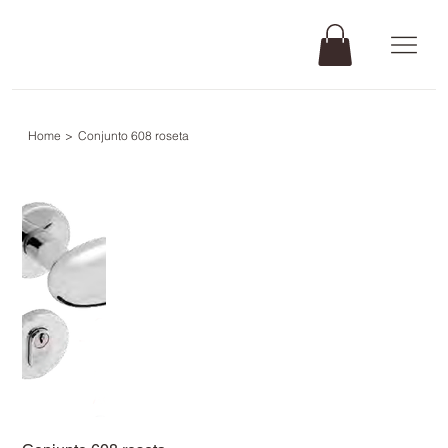
Home
>
Conjunto 608 roseta