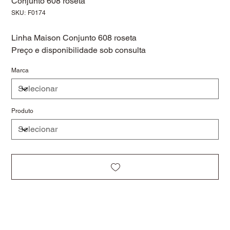
Conjunto 608 roseta
SKU
SKU:
F0174
F0174
Linha Maison Conjunto 608 roseta
Preço e disponibilidade sob consulta
Marca
Produto