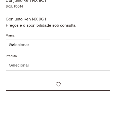
Conjunto Ken NX 9C1
SKU
SKU:
F0044
F0044
Conjunto Ken NX 9C1
Preços e disponibilidade sob consulta
Marca
Produto