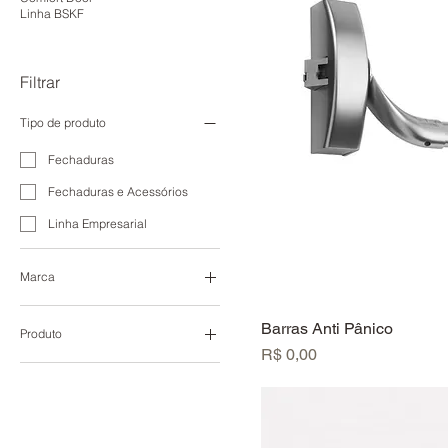
Linha BSKF
Filtrar
Tipo de produto
Fechaduras
Fechaduras e Acessórios
Linha Empresarial
Marca
Disafe
Barras Anti Pânico
Produto
Dorma
Preço
R$ 0,00
Barra Anti Pânico
Lafonte
Fechadura Barra Anti Panico
Fechadura Porta Corta Fogo