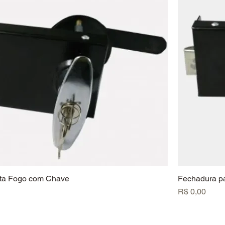
rta Fogo com Chave
Fechadura pa
Preço
R$ 0,00